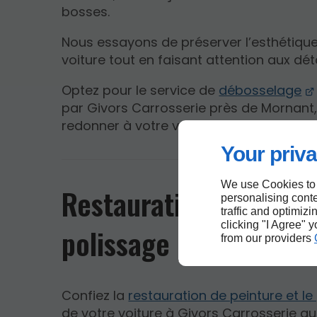
bosses.
Nous essayons de préserver l’esthétique
voiture tout en faisant attention aux déta
Optez pour le service de
débosselage
par Givors Carrosserie près de Mornant,
redonner à votre voiture une allure sans
Your priva
We use Cookies to
Restauration de peint
personalising conte
traffic and optimizi
clicking "I Agree" 
polissage près de Mo
from our providers
Confiez la
restauration de peinture et le
de votre voiture à Givors Carrosserie qu