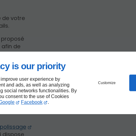
 de votre
ils.
proposé
 afin de
 défaut.
cy is our priority
 improve user experience by
ure et
Customize
nt and ads, as well as analyzing
ng social networks functionalities. By
you consent to the use of Cookies
rnant
Google
Facebook
.
 polissage
i dispose