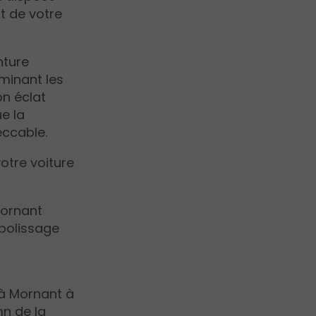
t de votre
nture
iminant les
on éclat
ue la
peccable.
otre voiture
Mornant
 polissage
u
 à Mornant à
mn de la