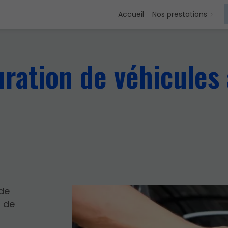
Accueil
Nos prestations
uration de véhicules
 de
n de