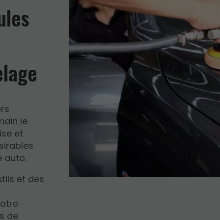
ules
elage
ors
main le
ise et
sirables
 auto.
tils et des
votre
es de