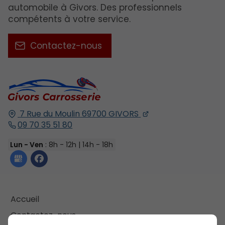
automobile à Givors. Des professionnels
compétents à votre service.
Contactez-nous
7 Rue du Moulin
69700
GIVORS
09 70 35 51 80
Lun - Ven
: 8h - 12h | 14h - 18h
Accueil
Contactez-nous