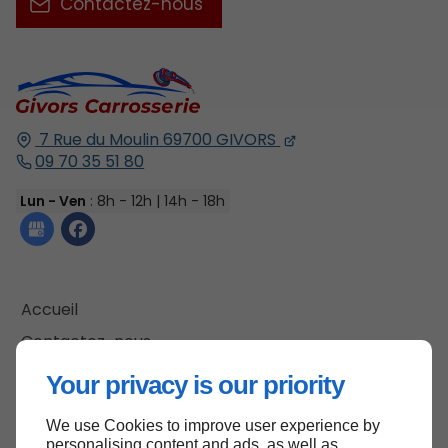
Contactez-nous
7 Rue du Moulin
69700
GIVORS
09 70 35 51 80
Lun - Ven
: 8h - 12h | 14h - 18h
Accueil
Contactez-nous
Mentions légales
Your privacy is our priority
Plan du site
We use Cookies to improve user experience by
personalising content and ads, as well as