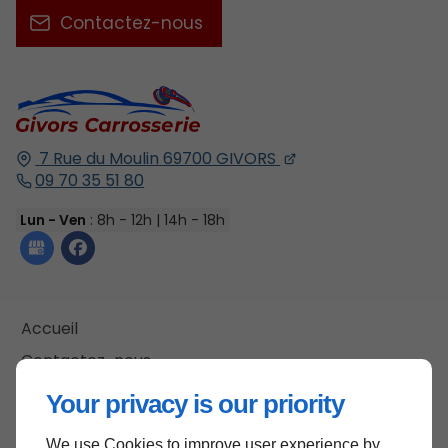
Contactez-nous
7 Rue du Moulin
69700
GIVORS
09 70 35 51 80
Lun - Ven
: 8h - 12h | 14h - 18h
Accueil
Contactez-nous
Mentions légales
Your privacy is our priority
Plan du site
We use Cookies to improve user experience by