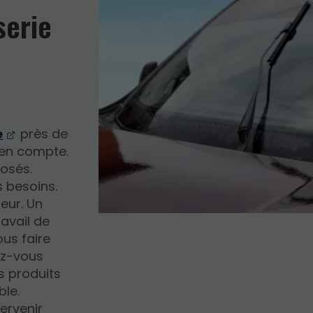
serie
e
près de
s en compte.
posés.
 besoins.
teur. Un
avail de
ous faire
ez-vous
s produits
ble.
ervenir