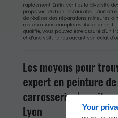
rapidement. Enfin, vérifiez la diversité d
proposés. Un bon restaurateur doit êtr
de réaliser des réparations mineures ai
restaurations complètes. Avec un profe
qualifié, vous pouvez être assuré d'un tr
et d'une voiture retrouvant son éclat d'or
Les moyens pour trou
expert en peinture de
carrosserie de voiture
Your priva
Lyon