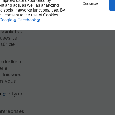
 improve user experience by
Customize
nt and ads, as well as analyzing
ng social networks functionalities. By
ntretien de
you consent to the use of Cookies
Google
Facebook
.
t voisins.
écialistes
uses. Le
 sûr de
ne dédiées
rie.
s laissées
ons vous
s
à Lyon
ntreprises