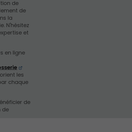
ation de
alement de
ns la
e. N'hésitez
expertise et
ls en ligne
osserie
orient les
par chaque
néficier de
n de