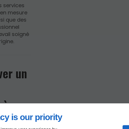
es services
e en mesure
nsi que des
ssionnel
avail soigné
igine.
ver un
 à
cy is our priority