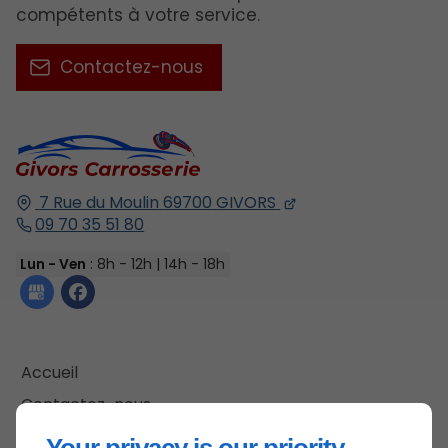
compétents à votre service.
Contactez-nous
7 Rue du Moulin
69700
GIVORS
09 70 35 51 80
Lun - Ven
: 8h - 12h | 14h - 18h
Accueil
Contactez-nous
Mentions légales